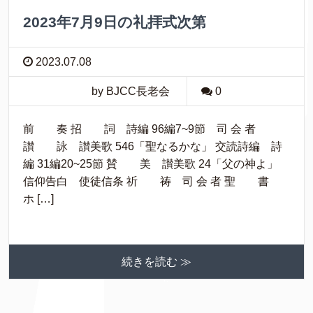
2023年7月9日の礼拝式次第
2023.07.08
by BJCC長老会
0
前 奏 招 詞 詩編 96編7~9節 司 会 者
讃 詠 讃美歌 546「聖なるかな」 交読詩編 詩
編 31編20~25節 賛 美 讃美歌 24「父の神よ」
信仰告白 使徒信条 祈 祷 司 会 者 聖 書
ホ […]
続きを読む ≫