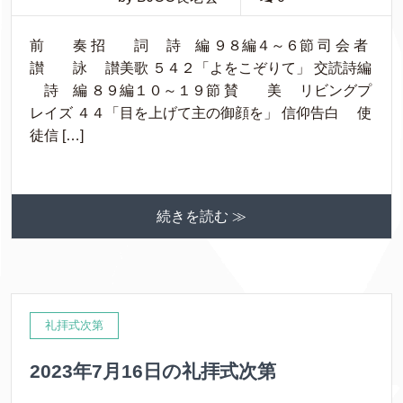
前 奏 招 詞 詩 編 ９８編４～６節 司 会 者
讃 詠 讃美歌 ５４２「よをこぞりて」 交読詩編
詩 編 ８９編１０～１９節 賛 美 リビングプ
レイズ ４４「目を上げて主の御顔を」 信仰告白 使
徒信 […]
続きを読む ≫
礼拝式次第
2023年7月16日の礼拝式次第