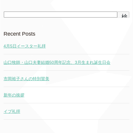
検
索
Recent Posts
4月5日イースター礼拝
山口牧師・山口夫妻結婚50周年記念、3月生まれ誕生日会
市岡裕子さんの特別賛美
新年の挨拶
イブ礼拝