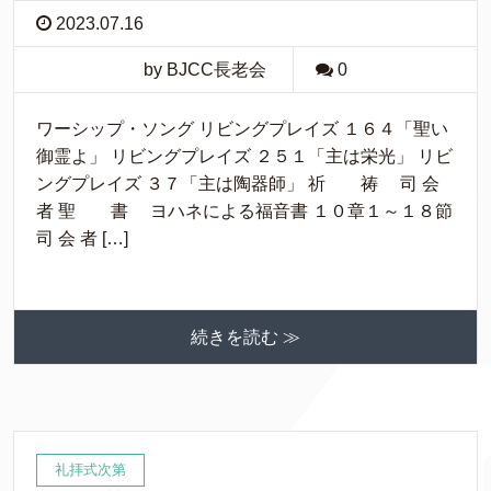
2023.07.16
by BJCC長老会
0
ワーシップ・ソング リビングプレイズ １６４「聖い
御霊よ」 リビングプレイズ ２５１「主は栄光」 リビ
ングプレイズ ３７「主は陶器師」 祈 祷 司 会
者 聖 書 ヨハネによる福音書 １０章１～１８節
司 会 者 […]
続きを読む ≫
礼拝式次第