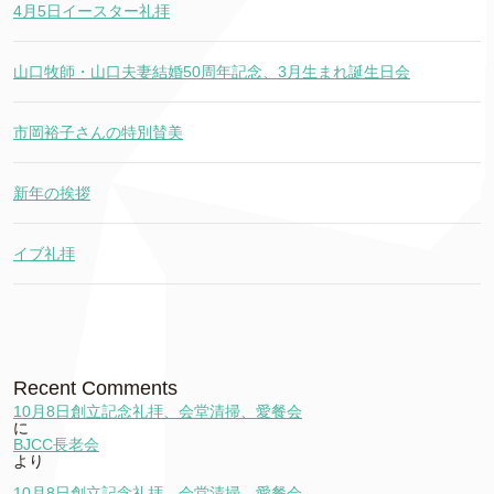
4月5日イースター礼拝
山口牧師・山口夫妻結婚50周年記念、3月生まれ誕生日会
市岡裕子さんの特別賛美
新年の挨拶
イブ礼拝
Recent Comments
10月8日創立記念礼拝、会堂清掃、愛餐会
に
BJCC長老会
より
10月8日創立記念礼拝、会堂清掃、愛餐会