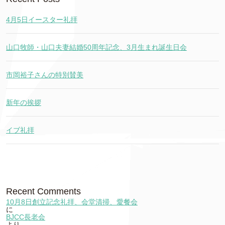
4月5日イースター礼拝
山口牧師・山口夫妻結婚50周年記念、3月生まれ誕生日会
市岡裕子さんの特別賛美
新年の挨拶
イブ礼拝
Recent Comments
10月8日創立記念礼拝、会堂清掃、愛餐会
に
BJCC長老会
より