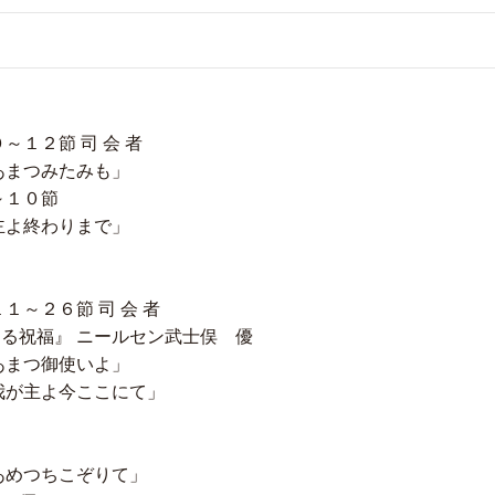
１２節 司 会 者
あまつみたみも」
～１０節
主よ終わりまで」
～２６節 司 会 者
る祝福』 ニールセン武士俣 優
あまつ御使いよ」
我が主よ今ここにて」
あめつちこぞりて」