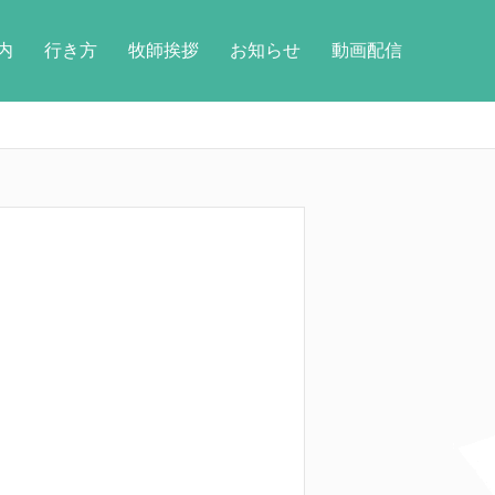
内
行き方
牧師挨拶
お知らせ
動画配信