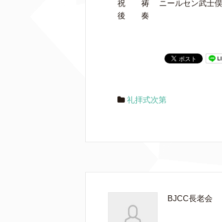
祝 祷 ニールセン武士俣
後 奏
礼拝式次第
BJCC長老会