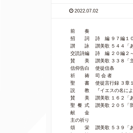
2022.07.02
前 奏
招 詞 詩 編 ９７編１０～
讃 詠 讃美歌 ５４４「
交読詩編 詩 編 ２０編２
賛 美 讃美歌 ３３８「
信仰告白 使徒信条
祈 祷 司 会 者
聖 書 使徒言行録 ３章１１
説 教 『イエスの名によ
賛 美 讃美歌 １６２「
聖 餐 式 讃美歌 ２０５「
献 金
主の祈り
頌 栄 讃美歌 ５３９「