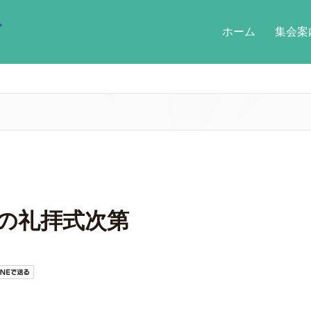
ホーム
集会案
3日の礼拝式次第