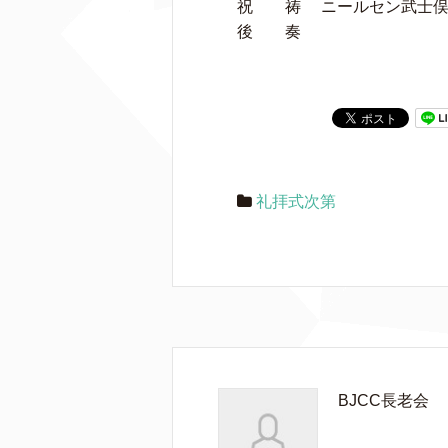
祝 祷 ニールセン武士俣
後 奏
礼拝式次第
BJCC長老会