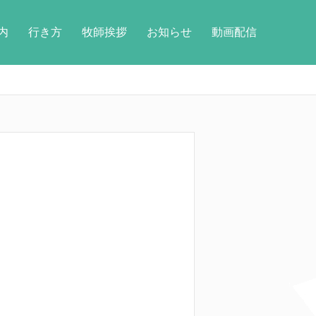
内
行き方
牧師挨拶
お知らせ
動画配信