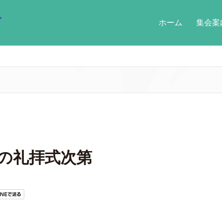
ホーム
集会案
8日の礼拝式次第