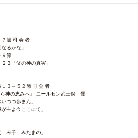
節 司 会 者
聖なるかな」
～９節
 ２３「父の神の真実」
３～５２節 司 会 者
ら神の恵みへ』 ニールセン武士俣 優
歌いつつ歩まん」
我が主よ今ここにて」
父 み子 みたまの」