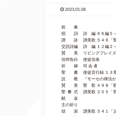
2023.01.08
前 奏
招 詞 詩 編 ６６編５～７
讃 詠 讃美歌 ５４６「
交読詩編 詩 編 １２編２
賛 美 リビングプレイズ
信仰告白 使徒信条
祈 祷 司 会 者
聖 書 使徒言行録 １３章１
説 教 『モーセの律法か
賛 美 聖 歌 ４９８「
聖 餐 式 讃美歌 ２０５「
献 金
主の祈り
頌 栄 讃美歌 ５４１「