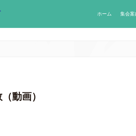
ホーム
集会案
説教（動画）